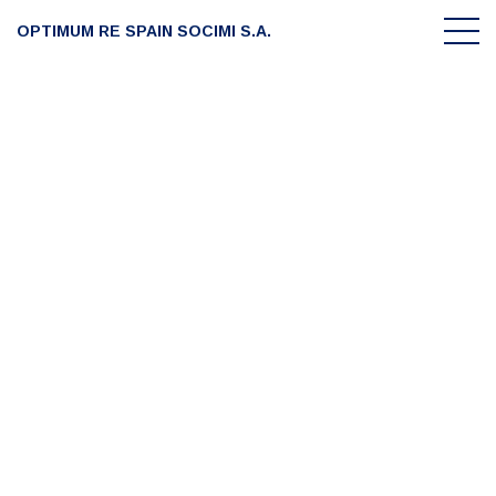
OPTIMUM RE SPAIN SOCIMI S.A.
Accionistas
La compañía
Portfolio
Información accionistas