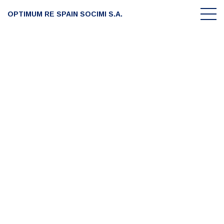
OPTIMUM RE SPAIN SOCIMI S.A.
Accionistas
La compañía
Portfolio
Información accionistas