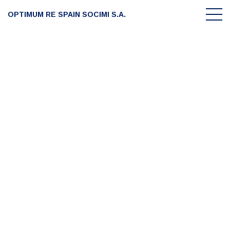
OPTIMUM RE SPAIN SOCIMI S.A.
Accionistas
La compañía
Portfolio
Información accionistas